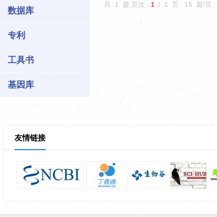
共
1
篇 页次:
1
/
1
页
15
篇/页
数据库
专利
工具书
基因库
友情链接